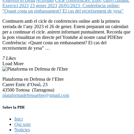
#Salvem lo Delta
Activitats
Cicle conferències: Ebre, canvi climàtic
Exercici 2023
23 gener 2023
26/01/2023· Conferència online:
“Quant costa un embassament? El cas del recreixement de yesa”
Continuem amb el cicle de conferencies online amb la primera
xerrada de l’any 2023 el 26 de gener. Estem preparant un calendari
per a continuar el cicle. anirem informant puntualment. Recorda que
la pots visualitzar en directe pel Youtube al nostre canal PDEbre
Conferència: «Quant costa un embassament? El cas del
recreixement de yesa” …
7 Likes
Load More
Plataforma en Defensa de l’Ebre
Carrer Enric d’Ossó, 23
43500 Tortosa (Tarragona)
plataformadefensaebre@gmail.com
Sobre la PDE
Inici
Qui som
Noticies