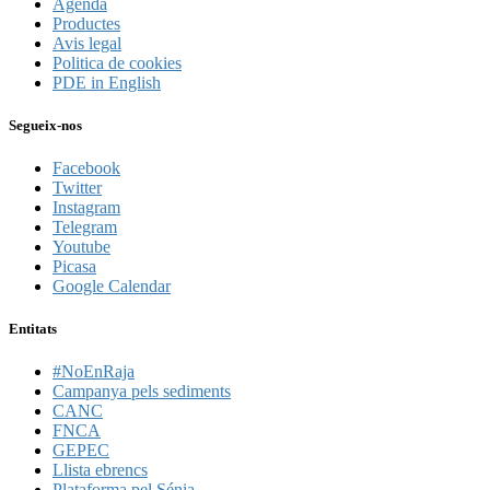
Agenda
Productes
Avis legal
Politica de cookies
PDE in English
Segueix-nos
Facebook
Twitter
Instagram
Telegram
Youtube
Picasa
Google Calendar
Entitats
#NoEnRaja
Campanya pels sediments
CANC
FNCA
GEPEC
Llista ebrencs
Plataforma pel Sénia