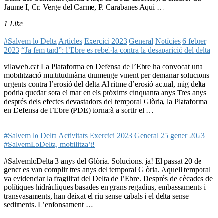
Jaume I, Cr. Verge del Carme, P. Carabanes Aqui …
1 Like
#Salvem lo Delta
Articles
Exercici 2023
General
Notícies
6 febrer
2023
“Ja fem tard”: l’Ebre es rebel·la contra la desaparició del delta
vilaweb.cat La Plataforma en Defensa de l’Ebre ha convocat una
mobilització multitudinària diumenge vinent per demanar solucions
urgents contra l’erosió del delta Al ritme d’erosió actual, mig delta
podria quedar sota el mar en els pròxims cinquanta anys Tres anys
després dels efectes devastadors del temporal Glòria, la Plataforma
en Defensa de l’Ebre (PDE) tornarà a sortir el …
#Salvem lo Delta
Activitats
Exercici 2023
General
25 gener 2023
#SalvemLoDelta, mobilitza’t!
#SalvemloDelta 3 anys del Glòria. Solucions, ja! El passat 20 de
gener es van complir tres anys del temporal Glòria. Aquell temporal
va evidenciar la fragilitat del Delta de l’Ebre. Després de dècades de
polítiques hidràuliques basades en grans regadius, embassaments i
transvasaments, han deixat el riu sense cabals i el delta sense
sediments. L’enfonsament …