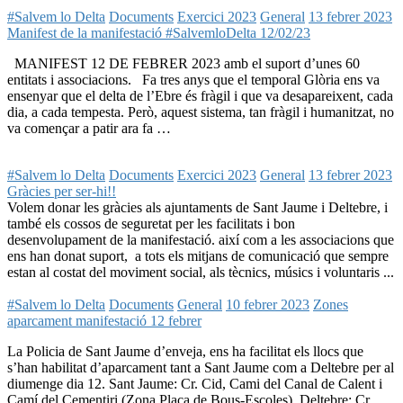
#Salvem lo Delta
Documents
Exercici 2023
General
13 febrer 2023
Manifest de la manifestació #SalvemloDelta 12/02/23
MANIFEST 12 DE FEBRER 2023 amb el suport d’unes 60
entitats i associacions. Fa tres anys que el temporal Glòria ens va
ensenyar que el delta de l’Ebre és fràgil i que va desapareixent, cada
dia, a cada tempesta. Però, aquest sistema, tan fràgil i humanitzat, no
va començar a patir ara fa …
#Salvem lo Delta
Documents
Exercici 2023
General
13 febrer 2023
Gràcies per ser-hi!!
Volem donar les gràcies als ajuntaments de Sant Jaume i Deltebre, i
també els cossos de seguretat per les facilitats i bon
desenvolupament de la manifestació. així com a les associacions que
ens han donat suport, a tots els mitjans de comunicació que sempre
estan al costat del moviment social, als tècnics, músics i voluntaris ...
#Salvem lo Delta
Documents
General
10 febrer 2023
Zones
aparcament manifestació 12 febrer
La Policia de Sant Jaume d’enveja, ens ha facilitat els llocs que
s’han habilitat d’aparcament tant a Sant Jaume com a Deltebre per al
diumenge dia 12. Sant Jaume: Cr. Cid, Cami del Canal de Calent i
Camí del Cementiri (Zona Plaça de Bous-Escoles). Deltebre: Cr.