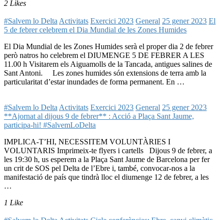
2 Likes
#Salvem lo Delta
Activitats
Exercici 2023
General
25 gener 2023
El
5 de febrer celebrem el Dia Mundial de les Zones Humides
El Dia Mundial de les Zones Humides serà el proper dia 2 de febrer
però natros ho celebrem el DIUMENGE 5 DE FEBRER A LES
11.00 h Visitarem els Aiguamolls de la Tancada, antigues salines de
Sant Antoni. Les zones humides són extensions de terra amb la
particularitat d’estar inundades de forma permanent. En …
#Salvem lo Delta
Activitats
Exercici 2023
General
25 gener 2023
**Ajornat al dijous 9 de febrer** : Acció a Plaça Sant Jaume,
participa-hi! #SalvemLoDelta
IMPLICA-T’HI, NECESSITEM VOLUNTÀRIES I
VOLUNTARIS Imprimeix-te flyers i cartells Dijous 9 de febrer, a
les 19:30 h, us esperem a la Plaça Sant Jaume de Barcelona per fer
un crit de SOS pel Delta de l’Ebre i, també, convocar-nos a la
manifestació de país que tindrà lloc el diumenge 12 de febrer, a les
…
1 Like