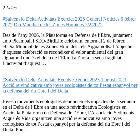
2 Likes
#Salvem lo Delta
Activitats
Exercici 2025
General
Notícies
6 febrer
2025
Dia Mundial de les Zones Humides 2/2/2025
Des de l’any 2006, la Plataforma en Defensa de l’Ebre, juntament
amb Picampall i SEO/BirdLife celebrem, entorn al 2 de febrer,
el Dia Mundial de les Zones Humides i els Aiguamolls. L’objectiu
d’aquesta celebració és reconèixer el valor ambiental del gran
aiguamoll que és el delta de l’Ebre i a l’hora la seua fragilitat.
L’activitat d’aquest …
#Salvem lo Delta
Activitats
Events
Exercici 2023
1 agost 2023
Acció reivindicativa amb joves ecologistes de tot l’estat espanyol per
la defensa del riu Ebre i del Delta.
Joves i moviments ecologistes denuncien els impactes de la sequera
en el Delta de l’Ebre en una acció reivindicativa Ecologistes en
Acció, la Plataforma en Defensa de l’Ebre, l’Associació Sediments i
Aigua és Vida organitzen una acció reivindicativa amb joves
ecologistes de tot l’estat espanyol per la defensa del riu Ebre i del
Delta. Punt …