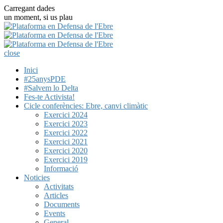
Carregant dades
un moment, si us plau
close
Inici
#25anysPDE
#Salvem lo Delta
Fes-te Activista!
Cicle conferències: Ebre, canvi climàtic
Exercici 2024
Exercici 2023
Exercici 2022
Exercici 2021
Exercici 2020
Exercici 2019
Informació
Noticies
Activitats
Articles
Documents
Events
General