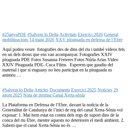
#25anysPDE
#Salvem lo Delta
Activitats
Exercici 2026
General
mobilitzacions
14 maig 2026
XXV piraguada en defensa de l’Ebre
Aquí podeu veure fotografies des de dins del riu i també videos fets
en un dels drons que ens van acompanyar. Fotografies XXIV
piraguada PDE Fotos Susanna Ferreres Fotos Núria Arias Video
XXIV Piraguada PDE- Cuca Films Esperem que gaudiu del
material i que si enguany no heu participat en la piraguada us
animeu …
#Salvem lo Delta
Articles
Documents
Exercici 2025
Notícies
29
agost 2025
Nota de premsa Canal Xerta-sènia
La Plataforma en Defensa de l’Ebre, davant la notícia de la
Generalitat de Catalunya de l’inici de reg del canal Xerta-Sénia vol
exposar: 1. Mai hem estat en contra dels regs de suport dins de la
conca del riu Ebre, mentre aquests no deterioren el medi ambient. 2.
Sabem que el canal Xerta-Sénia no és …