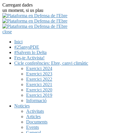
Carregant dades
un moment, si us plau
close
Inici
#25anysPDE
#Salvem lo Delta
Fes-te Activista!
Cicle conferències: Ebre, canvi climàtic
Exercici 2024
Exercici 2023
Exercici 2022
Exercici 2021
Exercici 2020
Exercici 2019
Informació
Noticies
Activitats
Articles
Documents
Events
General