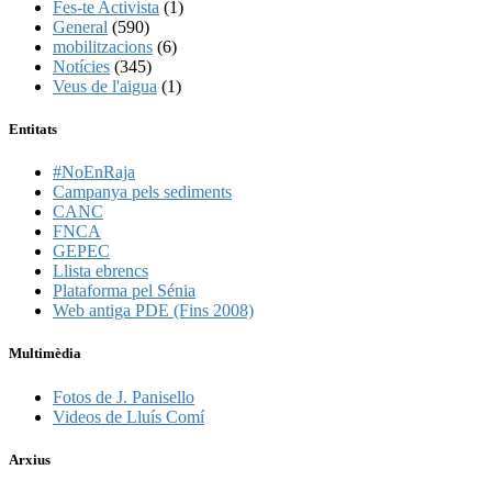
Fes-te Activista
(1)
General
(590)
mobilitzacions
(6)
Notícies
(345)
Veus de l'aigua
(1)
Entitats
#NoEnRaja
Campanya pels sediments
CANC
FNCA
GEPEC
Llista ebrencs
Plataforma pel Sénia
Web antiga PDE (Fins 2008)
Multimèdia
Fotos de J. Panisello
Videos de Lluís Comí
Arxius