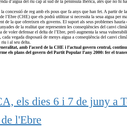
enda d’aigua del riu cap al sud de la península Ibèrica, atés que no hi h
 la concessió de reg amb els pous que fa anys que han fet. A partir de l
e l’Ebre (CHE) que els podrà utilitzar si necessita la seua aigua per ma
ent de la que ofereixen els governs. El suport als seus problemes hauria de
s allunyades de la realitat que representen les conseqüències del canvi cl
 de voler defensar el delta de l’Ebre, però augmenta la seua vulnerabili
nis, cada vegada disposarà de menys aigua a conseqüència del canvi clim
iu i al seu delta.
neralitat, amb l’acord de la CHE i l’actual govern central, continu
me els plans del govern del Partit Popular l’any 2000: fer el trans
, els dies 6 i 7 de juny a T
de l'Ebre