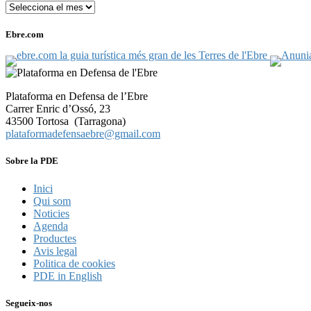
Arxius
Ebre.com
Plataforma en Defensa de l’Ebre
Carrer Enric d’Ossó, 23
43500 Tortosa (Tarragona)
plataformadefensaebre@gmail.com
Sobre la PDE
Inici
Qui som
Noticies
Agenda
Productes
Avis legal
Politica de cookies
PDE in English
Segueix-nos