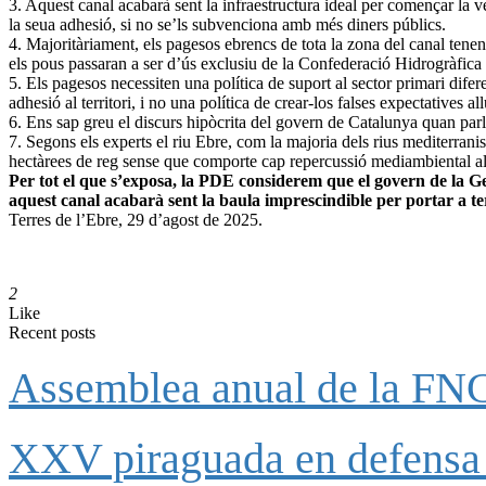
3. Aquest canal acabarà sent la infraestructura ideal per començar la v
la seua adhesió, si no se’ls subvenciona amb més diners públics.
4. Majoritàriament, els pagesos ebrencs de tota la zona del canal tenen
els pous passaran a ser d’ús exclusiu de la Confederació Hidrogràfica d
5. Els pagesos necessiten una política de suport al sector primari difer
adhesió al territori, i no una política de crear-los falses expectative
6. Ens sap greu el discurs hipòcrita del govern de Catalunya quan parla
7. Segons els experts el riu Ebre, com la majoria dels rius mediterra
hectàrees de reg sense que comporte cap repercussió mediambiental al r
Per tot el que s’exposa, la PDE considerem que el govern de la Ge
aquest canal acabarà sent la baula imprescindible per portar a ter
Terres de l’Ebre, 29 d’agost de 2025.
2
Like
Recent posts
Assemblea anual de la FNCA
XXV piraguada en defensa 