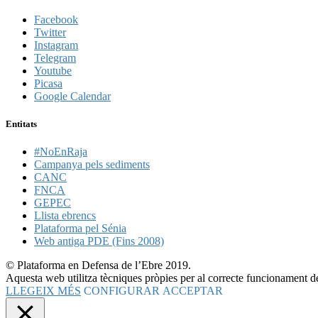
Facebook
Twitter
Instagram
Telegram
Youtube
Picasa
Google Calendar
Entitats
#NoEnRaja
Campanya pels sediments
CANC
FNCA
GEPEC
Llista ebrencs
Plataforma pel Sénia
Web antiga PDE (Fins 2008)
© Plataforma en Defensa de l’Ebre 2019.
Aquesta web utilitza tècniques pròpies per al correcte funcionament de
LLEGEIX MÉS
CONFIGURAR
ACCEPTAR