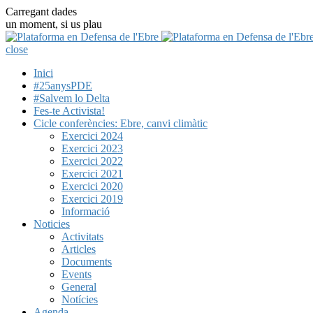
Carregant dades
un moment, si us plau
close
Inici
#25anysPDE
#Salvem lo Delta
Fes-te Activista!
Cicle conferències: Ebre, canvi climàtic
Exercici 2024
Exercici 2023
Exercici 2022
Exercici 2021
Exercici 2020
Exercici 2019
Informació
Noticies
Activitats
Articles
Documents
Events
General
Notícies
Agenda