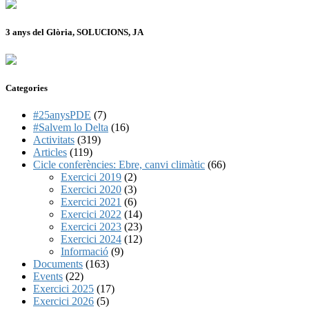
3 anys del Glòria, SOLUCIONS, JA
Categories
#25anysPDE
(7)
#Salvem lo Delta
(16)
Activitats
(319)
Articles
(119)
Cicle conferències: Ebre, canvi climàtic
(66)
Exercici 2019
(2)
Exercici 2020
(3)
Exercici 2021
(6)
Exercici 2022
(14)
Exercici 2023
(23)
Exercici 2024
(12)
Informació
(9)
Documents
(163)
Events
(22)
Exercici 2025
(17)
Exercici 2026
(5)