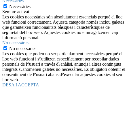
Necessàries
Necessàries
Sempre activat
Les cookies necessàries són absolutament essencials perquè el lloc
web funcioni correctament. Aquesta categoria només inclou galetes
que garanteixen funcionalitats bàsiques i característiques de
seguretat del lloc web. Aquestes cookies no emmagatzemen cap
informació personal.
No necessàries
No necessàries
Les cookies que poden no ser particularment necessàries perquè el
lloc web funcioni i s\'utilitzen específicament per recopilar dades
personals de l\'usuari a través d\'anàlisi, anuncis i altres continguts
integrats s\'anomenen galetes no necessàries. És obligatori obtenir el
consentiment de l\'usuari abans d\'executar aquestes cookies al seu
lloc web.
DESA I ACCEPTA