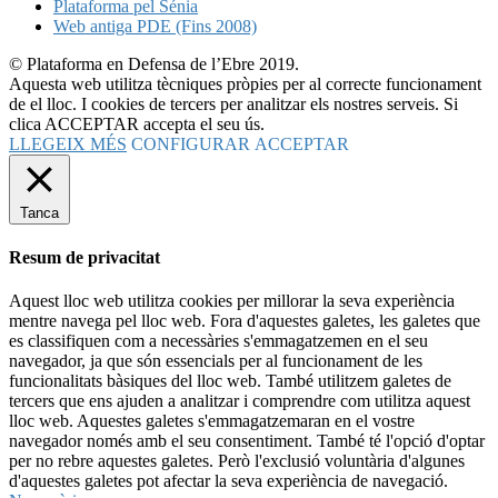
Plataforma pel Sénia
Web antiga PDE (Fins 2008)
© Plataforma en Defensa de l’Ebre 2019.
Aquesta web utilitza tècniques pròpies per al correcte funcionament
de el lloc. I cookies de tercers per analitzar els nostres serveis. Si
clica ACCEPTAR accepta el seu ús.
LLEGEIX MÉS
CONFIGURAR
ACCEPTAR
Tanca
Resum de privacitat
Aquest lloc web utilitza cookies per millorar la seva experiència
mentre navega pel lloc web. Fora d'aquestes galetes, les galetes que
es classifiquen com a necessàries s'emmagatzemen en el seu
navegador, ja que són essencials per al funcionament de les
funcionalitats bàsiques del lloc web. També utilitzem galetes de
tercers que ens ajuden a analitzar i comprendre com utilitza aquest
lloc web. Aquestes galetes s'emmagatzemaran en el vostre
navegador només amb el seu consentiment. També té l'opció d'optar
per no rebre aquestes galetes. Però l'exclusió voluntària d'algunes
d'aquestes galetes pot afectar la seva experiència de navegació.