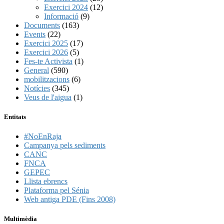
Exercici 2024
(12)
Informació
(9)
Documents
(163)
Events
(22)
Exercici 2025
(17)
Exercici 2026
(5)
Fes-te Activista
(1)
General
(590)
mobilitzacions
(6)
Notícies
(345)
Veus de l'aigua
(1)
Entitats
#NoEnRaja
Campanya pels sediments
CANC
FNCA
GEPEC
Llista ebrencs
Plataforma pel Sénia
Web antiga PDE (Fins 2008)
Multimèdia