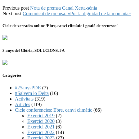
Previous post
Nota de premsa Canal Xerta-sènia
Next post
Comunicat de premsa. «Por la dignidad de la montaña»
Cicle de xerrades online ‘Ebre, canvi climàtic i gestió de recursos’
3 anys del Glòria, SOLUCIONS, JA
Categories
#25anysPDE
(7)
#Salvem lo Delta
(16)
Activitats
(319)
Articles
(119)
Cicle conferències: Ebre, canvi climàtic
(66)
Exercici 2019
(2)
Exercici 2020
(3)
Exercici 2021
(6)
Exercici 2022
(14)
Exercici 2023
(23)