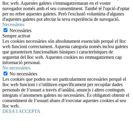
lloc web. Aquestes galetes s'emmagatzemaran en el vostre
navegador només amb el seu consentiment. També té l'opció d'optar
per no rebre aquestes galetes. Però l'exclusió voluntària d'algunes
d'aquestes galetes pot afectar la seva experiència de navegació.
Necessàries
Necessàries
Sempre activat
Les cookies necessàries són absolutament essencials perquè el lloc
web funcioni correctament. Aquesta categoria només inclou galetes
que garanteixen funcionalitats bàsiques i característiques de
seguretat del lloc web. Aquestes cookies no emmagatzemen cap
informació personal.
No necessàries
No necessàries
Les cookies que poden no ser particularment necessàries perquè el
lloc web funcioni i s\'utilitzen específicament per recopilar dades
personals de l\'usuari a través d\'anàlisi, anuncis i altres continguts
integrats s\'anomenen galetes no necessàries. És obligatori obtenir el
consentiment de l\'usuari abans d\'executar aquestes cookies al seu
lloc web.
DESA I ACCEPTA