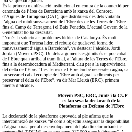
pla va quedar aparcat.
És la primera manifestació institucional en contra de la connexió per
canonada de l’àrea de Barcelona amb la xarxa del Consorci
d’Aigües de Tarragona (CAT), que distribueix des dels vuitanta
l’aigua del minitransvasament de l’Ebre des de les Terres de l’Ebre
fins al Camp de Tarragona i el Baix Penedès. L’actual Govern de la
Generalitat ho ha descartat.
“No és la solució als problemes hídrics de Catalunya. És molt
important que Tortosa lideri el rebuig de qualsevol forma de
transvasament d’aigua a Barcelona”, va destacar l’alcalde, Jordi
Jordan (Movem-PSC). Un dels arguments esgrimits és el poc cabal
de l’Ebre quan arriba al tram final, a l’altura de les Terres de l’Ebre,
fins a la desembocadura al Mediterrani, clau per a la supervivència
del delta de l’Ebre. “Les Terres de l’Ebre també necessiten aigua, cal
preservar el cabal ecològic de l’Ebre amb aigua i sediments per
preservar el delta de l’Ebre”, va dir Mar Lleixà (ERC), primera
tinenta d’alcalde.
Movem-PSC, ERC,
Junts i la CUP
es fan seva la declaració de la
Plataforma
en Defensa de l’Ebre
La declaració de la plataforma aprovada al ple afirma que la
interconnexió de xarxes “té com a objectiu assegurar la disponibilitat
d’aigua barata per al desenvolupament del pla director urbanístic
metropolità (PDUM) on es preveuen 217.000 nous habitatges”. A