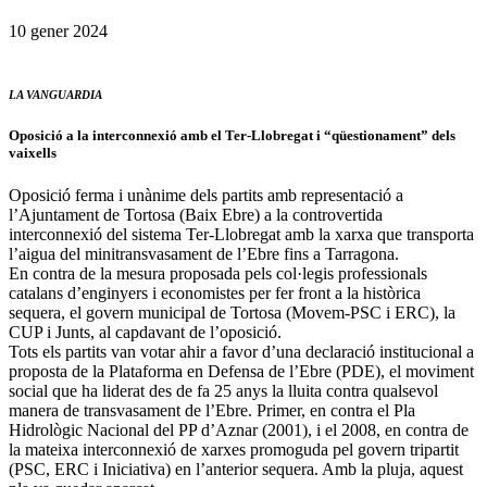
10 gener 2024
LA VANGUARDIA
Oposició a la interconnexió amb el Ter-Llobregat i “qüestionament” dels
vaixells
Oposició ferma i unànime dels partits amb representació a
l’Ajuntament de Tortosa (Baix Ebre) a la controvertida
interconnexió del sistema Ter-Llobregat amb la xarxa que transporta
l’aigua del minitransvasament de l’Ebre fins a Tarragona.
En contra de la mesura proposada pels col·legis professionals
catalans d’enginyers i economistes per fer front a la històrica
sequera, el govern municipal de Tortosa (Movem-PSC i ERC), la
CUP i Junts, al capdavant de l’oposició.
Tots els partits van votar ahir a favor d’una declaració institucional a
proposta de la Plataforma en Defensa de l’Ebre (PDE), el moviment
social que ha liderat des de fa 25 anys la lluita contra qualsevol
manera de transvasament de l’Ebre. Primer, en contra el Pla
Hidrològic Nacional del PP d’Aznar (2001), i el 2008, en contra de
la mateixa interconnexió de xarxes promoguda pel govern tripartit
(PSC, ERC i Iniciativa) en l’anterior sequera. Amb la pluja, aquest