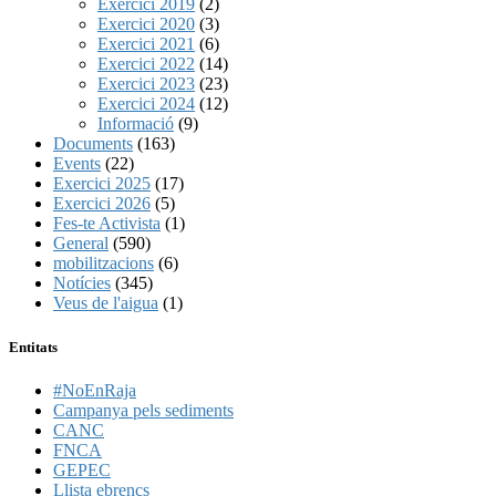
Exercici 2019
(2)
Exercici 2020
(3)
Exercici 2021
(6)
Exercici 2022
(14)
Exercici 2023
(23)
Exercici 2024
(12)
Informació
(9)
Documents
(163)
Events
(22)
Exercici 2025
(17)
Exercici 2026
(5)
Fes-te Activista
(1)
General
(590)
mobilitzacions
(6)
Notícies
(345)
Veus de l'aigua
(1)
Entitats
#NoEnRaja
Campanya pels sediments
CANC
FNCA
GEPEC
Llista ebrencs