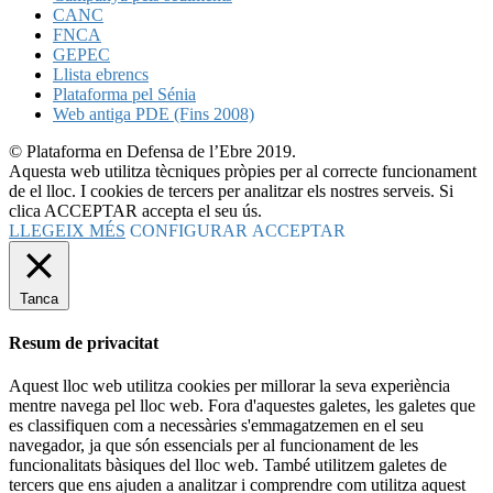
CANC
FNCA
GEPEC
Llista ebrencs
Plataforma pel Sénia
Web antiga PDE (Fins 2008)
© Plataforma en Defensa de l’Ebre 2019.
Aquesta web utilitza tècniques pròpies per al correcte funcionament
de el lloc. I cookies de tercers per analitzar els nostres serveis. Si
clica ACCEPTAR accepta el seu ús.
LLEGEIX MÉS
CONFIGURAR
ACCEPTAR
Tanca
Resum de privacitat
Aquest lloc web utilitza cookies per millorar la seva experiència
mentre navega pel lloc web. Fora d'aquestes galetes, les galetes que
es classifiquen com a necessàries s'emmagatzemen en el seu
navegador, ja que són essencials per al funcionament de les
funcionalitats bàsiques del lloc web. També utilitzem galetes de
tercers que ens ajuden a analitzar i comprendre com utilitza aquest