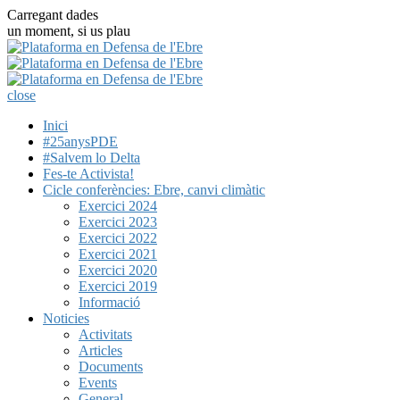
Carregant dades
un moment, si us plau
close
Inici
#25anysPDE
#Salvem lo Delta
Fes-te Activista!
Cicle conferències: Ebre, canvi climàtic
Exercici 2024
Exercici 2023
Exercici 2022
Exercici 2021
Exercici 2020
Exercici 2019
Informació
Noticies
Activitats
Articles
Documents
Events
General