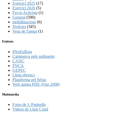
Exercici 2025
(17)
Exercici 2026
(5)
Fes-te Activista
(1)
General
(590)
mobilitzacions
(6)
Notícies
(345)
Veus de l'aigua
(1)
Entitats
#NoEnRaja
Campanya pels sediments
CANC
FNCA
GEPEC
Llista ebrencs
Plataforma pel Sénia
Web antiga PDE (Fins 2008)
Multimèdia
Fotos de J. Panisello
Videos de Lluís Comí