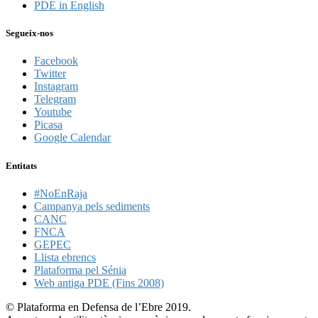
PDE in English
Segueix-nos
Facebook
Twitter
Instagram
Telegram
Youtube
Picasa
Google Calendar
Entitats
#NoEnRaja
Campanya pels sediments
CANC
FNCA
GEPEC
Llista ebrencs
Plataforma pel Sénia
Web antiga PDE (Fins 2008)
© Plataforma en Defensa de l’Ebre 2019.