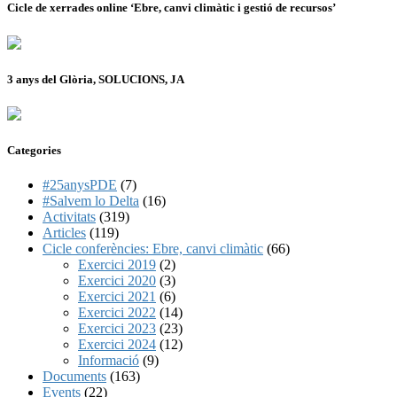
Cicle de xerrades online ‘Ebre, canvi climàtic i gestió de recursos’
3 anys del Glòria, SOLUCIONS, JA
Categories
#25anysPDE
(7)
#Salvem lo Delta
(16)
Activitats
(319)
Articles
(119)
Cicle conferències: Ebre, canvi climàtic
(66)
Exercici 2019
(2)
Exercici 2020
(3)
Exercici 2021
(6)
Exercici 2022
(14)
Exercici 2023
(23)
Exercici 2024
(12)
Informació
(9)
Documents
(163)
Events
(22)