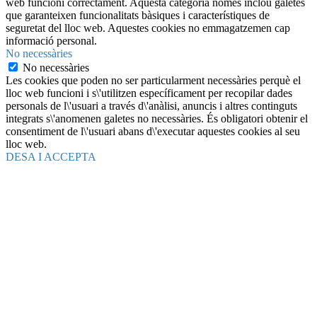
web funcioni correctament. Aquesta categoria només inclou galetes
que garanteixen funcionalitats bàsiques i característiques de
seguretat del lloc web. Aquestes cookies no emmagatzemen cap
informació personal.
No necessàries
No necessàries
Les cookies que poden no ser particularment necessàries perquè el
lloc web funcioni i s\'utilitzen específicament per recopilar dades
personals de l\'usuari a través d\'anàlisi, anuncis i altres continguts
integrats s\'anomenen galetes no necessàries. És obligatori obtenir el
consentiment de l\'usuari abans d\'executar aquestes cookies al seu
lloc web.
DESA I ACCEPTA