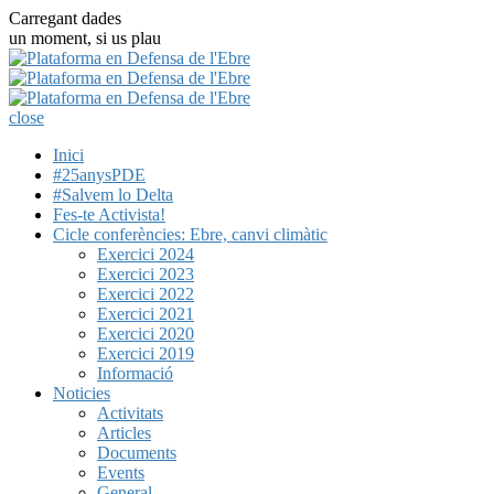
Carregant dades
un moment, si us plau
close
Inici
#25anysPDE
#Salvem lo Delta
Fes-te Activista!
Cicle conferències: Ebre, canvi climàtic
Exercici 2024
Exercici 2023
Exercici 2022
Exercici 2021
Exercici 2020
Exercici 2019
Informació
Noticies
Activitats
Articles
Documents
Events
General