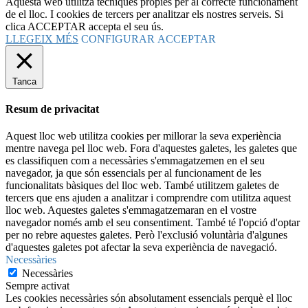
Aquesta web utilitza tècniques pròpies per al correcte funcionament
de el lloc. I cookies de tercers per analitzar els nostres serveis. Si
clica ACCEPTAR accepta el seu ús.
LLEGEIX MÉS
CONFIGURAR
ACCEPTAR
Tanca
Resum de privacitat
Aquest lloc web utilitza cookies per millorar la seva experiència
mentre navega pel lloc web. Fora d'aquestes galetes, les galetes que
es classifiquen com a necessàries s'emmagatzemen en el seu
navegador, ja que són essencials per al funcionament de les
funcionalitats bàsiques del lloc web. També utilitzem galetes de
tercers que ens ajuden a analitzar i comprendre com utilitza aquest
lloc web. Aquestes galetes s'emmagatzemaran en el vostre
navegador només amb el seu consentiment. També té l'opció d'optar
per no rebre aquestes galetes. Però l'exclusió voluntària d'algunes
d'aquestes galetes pot afectar la seva experiència de navegació.
Necessàries
Necessàries
Sempre activat
Les cookies necessàries són absolutament essencials perquè el lloc