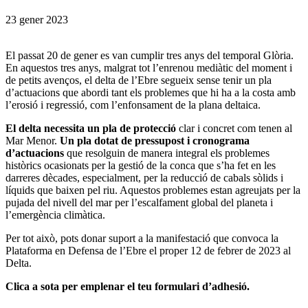
23 gener 2023
El passat 20 de gener es van cumplir tres anys del temporal Glòria.
En aquestos tres anys, malgrat tot l’enrenou mediàtic del moment i
de petits avenços, el delta de l’Ebre segueix sense tenir un pla
d’actuacions que abordi tant els problemes que hi ha a la costa amb
l’erosió i regressió, com l’enfonsament de la plana deltaica.
El delta necessita un pla de protecció
clar i concret com tenen al
Mar Menor.
Un pla dotat de pressupost i cronograma
d’actuacions
que resolguin de manera integral els problemes
històrics ocasionats per la gestió de la conca que s’ha fet en les
darreres dècades, especialment, per la reducció de cabals sòlids i
líquids que baixen pel riu. Aquestos problemes estan agreujats per la
pujada del nivell del mar per l’escalfament global del planeta i
l’emergència climàtica.
Per tot això, pots donar suport a la manifestació que convoca la
Plataforma en Defensa de l’Ebre el proper 12 de febrer de 2023 al
Delta.
Clica a sota per emplenar el teu formulari d’adhesió.