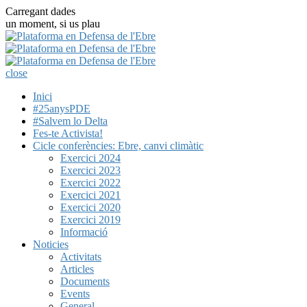
Carregant dades
un moment, si us plau
close
Inici
#25anysPDE
#Salvem lo Delta
Fes-te Activista!
Cicle conferències: Ebre, canvi climàtic
Exercici 2024
Exercici 2023
Exercici 2022
Exercici 2021
Exercici 2020
Exercici 2019
Informació
Noticies
Activitats
Articles
Documents
Events
General