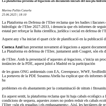
La plataforma presenta al·legacions als documents inicials del nou pla hidrolò
Marina Pallás Caturla
25.06.2025 | 18:10
La Plataforma en Defensa de l’Ebre reclama que les badies i llacunes 
hidrològic de l’Ebre 2027-2033, i denuncia que els informes de segu
estatal per reforçar la lluita científica, jurídica i social en defensa de l’
Aquest any s’ha iniciat el quart cicle de planificació en la publicació
Cuenca Azul
han presentat novament al·legacions a aquest document, c
La Plataforma en defensa de l’Ebre, juntament amb Coagret, són els dos
de l’Ebre. Amb la presentació d’aquestes al·legacions, s’inicia un procés
instàncies de la PDE, aquest juliol a Madrid en la participación
de les grans ONG ambientals com EA, Greenpeace, WWF, SeoBirdlife, l
La portaveu de la PDE Susanna Abella ha explicat que els informes de 
ha
problemes en els abastaments per la contaminació de nitrats i fitosanitar
En aquest sentit, la plataforma reclama que hi haja cabals ecològics a 
condicions de sequera, aquestes zones no poden reduir els cabals ec
l’Ebre «són els regadius i els embassaments». Així, les hectàrees de 