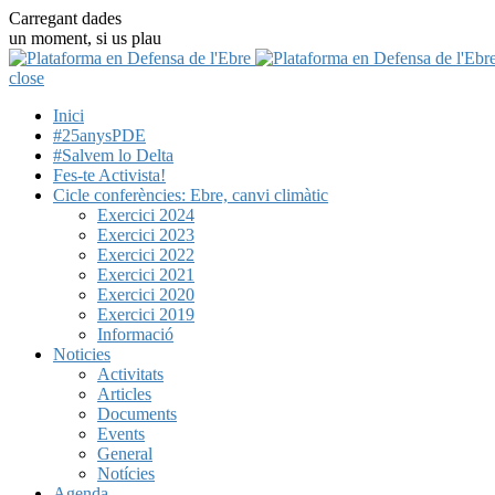
Carregant dades
un moment, si us plau
close
Inici
#25anysPDE
#Salvem lo Delta
Fes-te Activista!
Cicle conferències: Ebre, canvi climàtic
Exercici 2024
Exercici 2023
Exercici 2022
Exercici 2021
Exercici 2020
Exercici 2019
Informació
Noticies
Activitats
Articles
Documents
Events
General
Notícies
Agenda