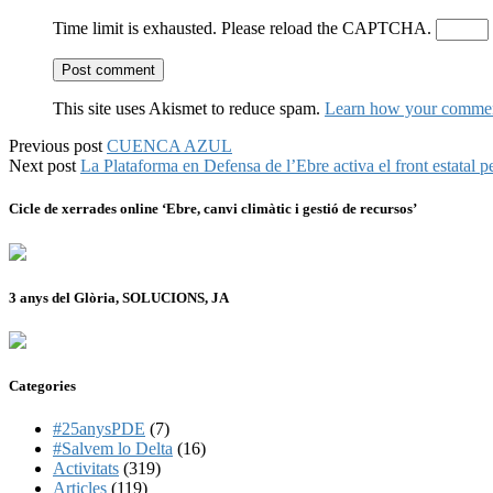
Time limit is exhausted. Please reload the CAPTCHA.
This site uses Akismet to reduce spam.
Learn how your comment
Previous post
CUENCA AZUL
Next post
La Plataforma en Defensa de l’Ebre activa el front estatal pe
Cicle de xerrades online ‘Ebre, canvi climàtic i gestió de recursos’
3 anys del Glòria, SOLUCIONS, JA
Categories
#25anysPDE
(7)
#Salvem lo Delta
(16)
Activitats
(319)
Articles
(119)