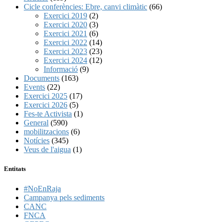
Cicle conferències: Ebre, canvi climàtic
(66)
Exercici 2019
(2)
Exercici 2020
(3)
Exercici 2021
(6)
Exercici 2022
(14)
Exercici 2023
(23)
Exercici 2024
(12)
Informació
(9)
Documents
(163)
Events
(22)
Exercici 2025
(17)
Exercici 2026
(5)
Fes-te Activista
(1)
General
(590)
mobilitzacions
(6)
Notícies
(345)
Veus de l'aigua
(1)
Entitats
#NoEnRaja
Campanya pels sediments
CANC
FNCA