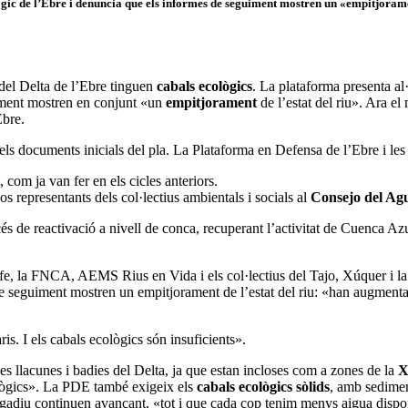
gic de l’Ebre i denuncia que els informes de seguiment mostren un «empitjoramen
del Delta de l’Ebre tinguen
cabals ecològics
. La plataforma presenta al
iment mostren en conjunt «un
empitjorament
de l’estat del riu». Ara el
Ebre.
 dels documents inicials del pla. La Plataforma en Defensa de l’Ebre i les
om ja van fer en els cicles anteriors.
 representants dels col·lectius ambientals i socials al
Consejo del Ag
 de reactivació a nivell de conca, recuperant l’activitat de Cuenca Azul i
a FNCA, AEMS Rius en Vida i els col·lectius del Tajo, Xúquer i la re
seguiment mostren un empitjorament de l’estat del riu: «han augmentat l
is. I els cabals ecològics són insuficients».
les llacunes i badies del Delta, ja que estan incloses com a zones de la
X
ològics». La PDE també exigeix els
cabals ecològics sòlids
, amb sedimen
regadiu continuen avançant, «tot i que cada cop tenim menys aigua dispo