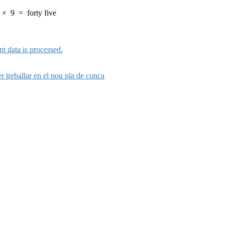
×
9
=
forty five
 data is processed.
r treballar en el nou pla de conca