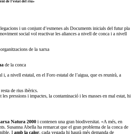
t de l’estat del riu»
·legacions i un conjunt d’esmenes als Documents inicials del futur pla
 moviment social vol reactivar les aliances a nivell de conca i a nivell
 organitzacions de la xarxa
ua
de la conca
, a nivell estatal, en el Foro estatal de l’aigua, que es reunirà, a
sta de rius ibèrics.
es pressions i impactes, la contaminació i les masses en mal estat, hi
arxa Natura 2000
i contenen una gran biodiversitat. «A més, en
ts. Susanna Abella ha remarcat que el gran problema de la conca de
nible. I
amb la calor
, cada vegada hi haurà més demanda de