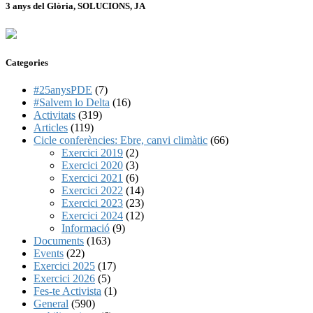
3 anys del Glòria, SOLUCIONS, JA
Categories
#25anysPDE
(7)
#Salvem lo Delta
(16)
Activitats
(319)
Articles
(119)
Cicle conferències: Ebre, canvi climàtic
(66)
Exercici 2019
(2)
Exercici 2020
(3)
Exercici 2021
(6)
Exercici 2022
(14)
Exercici 2023
(23)
Exercici 2024
(12)
Informació
(9)
Documents
(163)
Events
(22)
Exercici 2025
(17)
Exercici 2026
(5)
Fes-te Activista
(1)
General
(590)