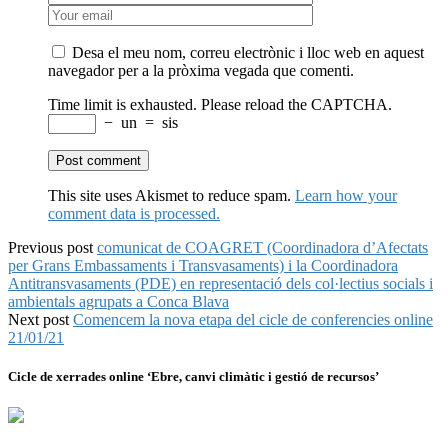
Desa el meu nom, correu electrònic i lloc web en aquest
navegador per a la pròxima vegada que comenti.
Time limit is exhausted. Please reload the CAPTCHA.
−
un
=
sis
This site uses Akismet to reduce spam.
Learn how your
comment data is processed.
Previous post
comunicat de COAGRET (Coordinadora d’Afectats
per Grans Embassaments i Transvasaments) i la Coordinadora
Antitransvasaments (PDE) en representació dels col·lectius socials i
ambientals agrupats a Conca Blava
Next post
Comencem la nova etapa del cicle de conferencies online
21/01/21
Cicle de xerrades online ‘Ebre, canvi climàtic i gestió de recursos’