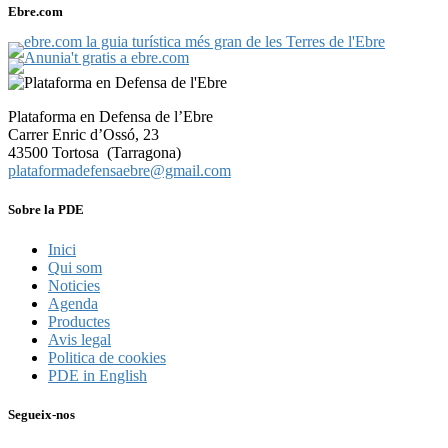
Ebre.com
Plataforma en Defensa de l’Ebre
Carrer Enric d’Ossó, 23
43500 Tortosa (Tarragona)
plataformadefensaebre@gmail.com
Sobre la PDE
Inici
Qui som
Noticies
Agenda
Productes
Avis legal
Politica de cookies
PDE in English
Segueix-nos