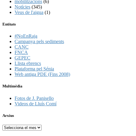
mobilitzacions
(6)
Notícies
(345)
Veus de l'aigua
(1)
Entitats
#NoEnRaja
Campanya pels sediments
CANC
FNCA
GEPEC
Llista ebrencs
Plataforma pel Sénia
Web antiga PDE (Fins 2008)
Multimèdia
Fotos de J. Panisello
Videos de Lluís Comí
Arxius
Arxius