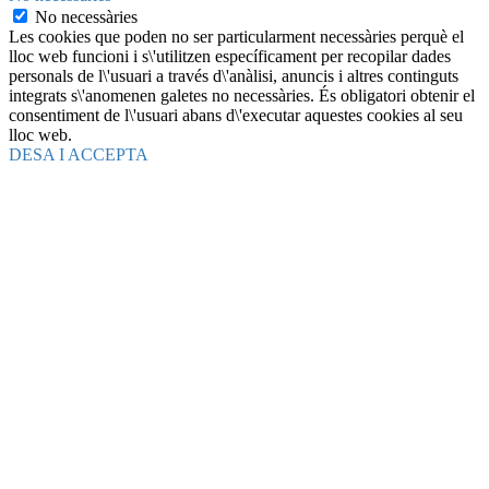
No necessàries
Les cookies que poden no ser particularment necessàries perquè el
lloc web funcioni i s\'utilitzen específicament per recopilar dades
personals de l\'usuari a través d\'anàlisi, anuncis i altres continguts
integrats s\'anomenen galetes no necessàries. És obligatori obtenir el
consentiment de l\'usuari abans d\'executar aquestes cookies al seu
lloc web.
DESA I ACCEPTA