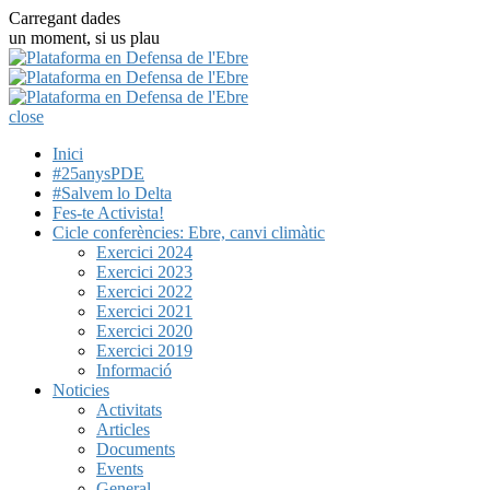
Carregant dades
un moment, si us plau
close
Inici
#25anysPDE
#Salvem lo Delta
Fes-te Activista!
Cicle conferències: Ebre, canvi climàtic
Exercici 2024
Exercici 2023
Exercici 2022
Exercici 2021
Exercici 2020
Exercici 2019
Informació
Noticies
Activitats
Articles
Documents
Events
General