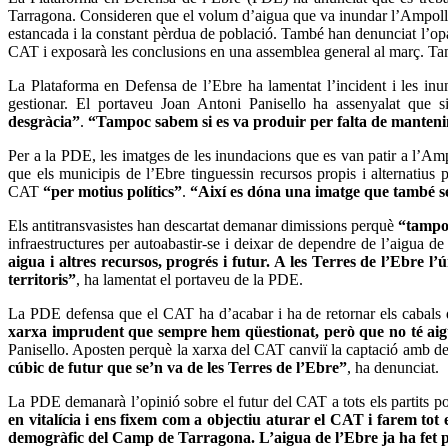
Tarragona. Consideren que el volum d’aigua que va inundar l’Ampolla l
estancada i la constant pèrdua de població. També han denunciat l’opaci
CAT i exposarà les conclusions en una assemblea general al març. Ta
La Plataforma en Defensa de l’Ebre ha lamentat l’incident i les in
gestionar. El portaveu Joan Antoni Panisello ha assenyalat que si
desgràcia”
.
“Tampoc sabem si es va produir per falta de manteni
Per a la PDE, les imatges de les inundacions que es van patir a l’Am
que els municipis de l’Ebre tinguessin recursos propis i alternatius
CAT
“per motius polítics”
.
“Així es dóna una imatge que també se
Els antitransvasistes han descartat demanar dimissions perquè
“tampoc
infraestructures per autoabastir-se i deixar de dependre de l’aigua de
aigua i altres recursos, progrés i futur. A les Terres de l’Ebre 
territoris”
, ha lamentat el portaveu de la PDE.
La PDE defensa que el CAT ha d’acabar i ha de retornar els cabals d
xarxa imprudent que sempre hem qüestionat, però que no té aigu
Panisello. Aposten perquè la xarxa del CAT canviï la captació amb depur
cúbic de futur que se’n va de les Terres de l’Ebre”
, ha denunciat.
La PDE demanarà l’opinió sobre el futur del CAT a tots els partits po
en vitalícia i ens fixem com a objectiu aturar el CAT i farem tot e
demogràfic del Camp de Tarragona. L’aigua de l’Ebre ja ha fet p