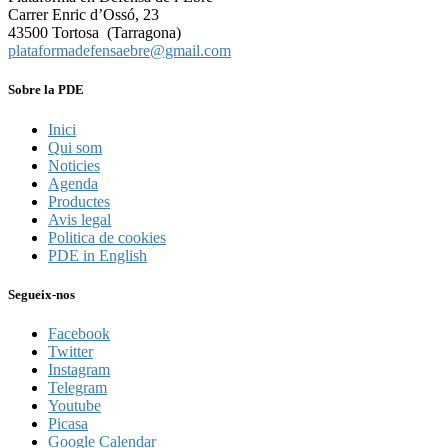
Carrer Enric d’Ossó, 23
43500 Tortosa (Tarragona)
plataformadefensaebre@gmail.com
Sobre la PDE
Inici
Qui som
Noticies
Agenda
Productes
Avis legal
Politica de cookies
PDE in English
Segueix-nos
Facebook
Twitter
Instagram
Telegram
Youtube
Picasa
Google Calendar