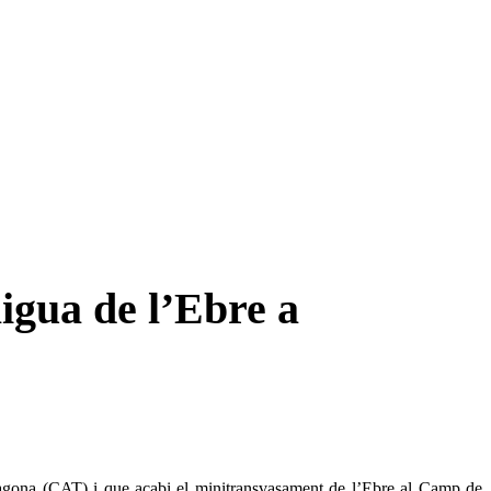
igua de l’Ebre a
agona (CAT) i que acabi el minitransvasament de l’Ebre al Camp de