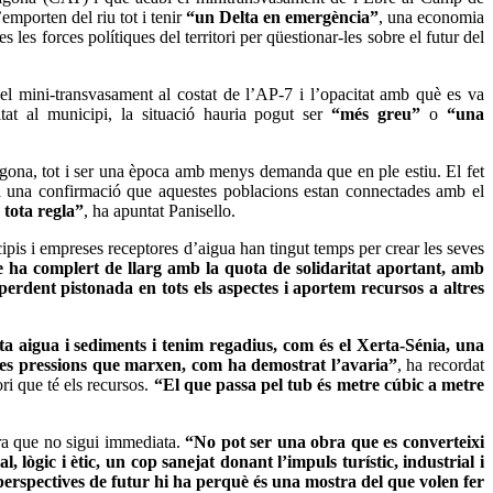
mporten del riu tot i tenir
“un Delta en emergència”
, una economia
es forces polítiques del territori per qüestionar-les sobre el futur del
l mini-transvasament al costat de l’AP-7 i l’opacitat amb què es va
tat al municipi, la situació hauria pogut ser
“més greu”
o
“una
agona, tot i ser una època amb menys demanda que en ple estiu. El fet
orma una confirmació que aquestes poblacions estan connectades amb el
tota regla”
, ha apuntat Panisello.
ipis i empreses receptores d’aigua han tingut temps per crear les seves
 ha complert de llarg amb la quota de solidaritat aportant, amb
perdent pistonada en tots els aspectes i aportem recursos a altres
a aigua i sediments i tenim regadius, com és el Xerta-Sénia, una
les pressions que marxen, com ha demostrat l’avaria”
, ha recordat
ri que té els recursos.
“El que passa pel tub és metre cúbic a metre
ara que no sigui immediata.
“No pot ser una obra que es converteixi
 lògic i ètic, un cop sanejat donant l’impuls turístic, industrial i
erspectives de futur hi ha perquè és una mostra del que volen fer