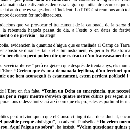
a matinada de divendres demostra la gran quantitat de recursos que s’e
tat amb què es va gestionar l’incident. La PDE farà reunions amb totes l
mpoc descarten fer mobilitzacions.
undacions que va provocar el trencament de la canonada de la xarxa de
 la rebentada hagués passat de dia, a l’estiu o en dates de festivi
ment o de previsió”
, ha afegit.
polla, evidencien la quantitat d’aigua que es trasllada al Camp de Tarr
 per abastir-se durant el tall del subministrament, és per a la Plataf
’n beneficien però podem dir que es tracta d’un transvasament en 
 serviria de res”
però exigeixen que després de trenta anys, els munic
 l’Ebre.
“Creiem que és una demanada legítima, d’un territori que
l’únic que hem aconseguit és estancament, estem perdent població i 
e l’Ebre on fan falta.
“Tenim un Delta en emergència, que necessit
a per a regar mentre s’envien quatre metres cúbics per segon a 
acions o dessalinització així com que els projectes es portin al territo
lítics però reivindiquem que el Consorci tingui data de caducitat, enc
l possible perquè així sigui”
, ha advertit Panisello.
“Ho veiem normal,
rou. Aquí l’aigua no sobra”
, ha insistit.
“Volem qüestionar quines p