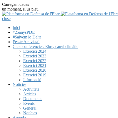
Carregant dades
un moment, si us plau
close
Inici
#25anysPDE
#Salvem lo Delta
Fes-te Activista!
Cicle conferències: Ebre, canvi climàtic
Exercici 2024
Exercici 2023
Exercici 2022
Exercici 2021
Exercici 2020
Exercici 2019
Informació
Noticies
Activitats
Articles
Documents
Events
General
Notícies
Agenda