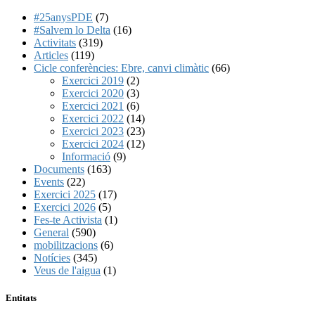
#25anysPDE
(7)
#Salvem lo Delta
(16)
Activitats
(319)
Articles
(119)
Cicle conferències: Ebre, canvi climàtic
(66)
Exercici 2019
(2)
Exercici 2020
(3)
Exercici 2021
(6)
Exercici 2022
(14)
Exercici 2023
(23)
Exercici 2024
(12)
Informació
(9)
Documents
(163)
Events
(22)
Exercici 2025
(17)
Exercici 2026
(5)
Fes-te Activista
(1)
General
(590)
mobilitzacions
(6)
Notícies
(345)
Veus de l'aigua
(1)
Entitats