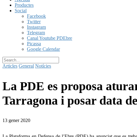
Productes
Social
Facebook
Twitter
Instagram
Telegram
Canal Youtube PDEbre
Picassa
Google Calendar
Articles
General
Notícies
La PDE es proposa aturar
Tarragona i posar data d
13 gener 2020
La Plataforma en Defensa de l’Ebre (PDE) ha anunciat que es treb