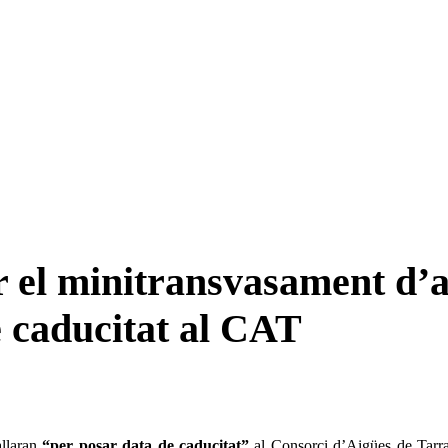
 el minitransvasament d’a
e caducitat al CAT
allaran
“per posar data de caducitat”
al Consorci d’Aigües de Tarr