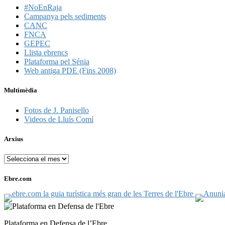
#NoEnRaja
Campanya pels sediments
CANC
FNCA
GEPEC
Llista ebrencs
Plataforma pel Sénia
Web antiga PDE (Fins 2008)
Multimèdia
Fotos de J. Panisello
Videos de Lluís Comí
Arxius
Arxius
Ebre.com
Plataforma en Defensa de l’Ebre